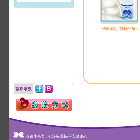
優酪羊乳-原味(PP瓶)
首都小格言：心淨福田栽‧平安健康來