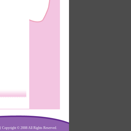
t © 2008 All Rights Reserved.